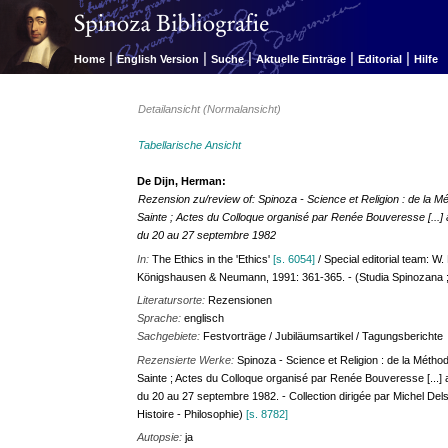
|
|
|
|
|
Home
English Version
Suche
Aktuelle Einträge
Editorial
Hilfe
Detailansicht (Normalansicht)
Tabellarische Ansicht
De Dijn, Herman:
Rezension zu/review of: Spinoza - Science et Religion : de la Mét
Sainte ; Actes du Colloque organisé par Renée Bouveresse [...] a
du 20 au 27 septembre 1982
In:
The Ethics in the 'Ethics'
[s. 6054]
/ Special editorial team: W.
Königshausen & Neumann, 1991: 361-365. - (Studia Spinozana ;
Literatursorte:
Rezensionen
Sprache:
englisch
Sachgebiete:
Festvorträge / Jubiläumsartikel / Tagungsberichte
Rezensierte Werke:
Spinoza - Science et Religion : de la Méthod
Sainte ; Actes du Colloque organisé par Renée Bouveresse [...] a
du 20 au 27 septembre 1982. - Collection dirigée par Michel Delsol
Histoire - Philosophie)
[s. 8782]
Autopsie:
ja