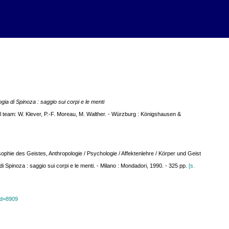
ia di Spinoza : saggio sui corpi e le menti
ial team: W. Klever, P.-F. Moreau, M. Walther. - Würzburg : Königshausen &
sophie des Geistes, Anthropologie / Psychologie / Affektenlehre / Körper und Geist
i Spinoza : saggio sui corpi e le menti. - Milano : Mondadori, 1990. - 325 pp.
[s.
?id=8909