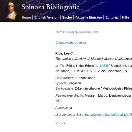
|
|
|
|
|
Home
English Version
Suche
Aktuelle Einträge
Editorial
Hilfe
Detailansicht (Normalansicht)
Tabellarische Ansicht
Rice, Lee C.:
Rezension zu/review of: Messeri, Marco: L'epistemolog
In:
The Ethics in the 'Ethics'
[s. 6054]
/ Special editor
Neumann, 1991: 313-315. - (Studia Spinozana ; 7)
Literatursorte:
Rezensionen
Sprache:
englisch
Sachgebiete:
Erkenntnistheorie / Methodologie / Philo
Rezensierte Werke:
Messeri, Marco: L'epistemologia d
481]
Autopsie:
ja
Link zu dieser Seite:
http://spinoza.hab.de/detail.php
Zurück