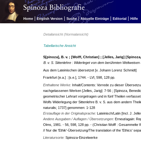
|
|
|
|
|
Home
English Version
Suche
Aktuelle Einträge
Editorial
Hilfe
Detailansicht (Normalansicht)
Tabellarische Ansicht
S[pinoza], B. v. ; [Wolff, Christian] ; [Jelles, Jarig] [Spinoz
B. v. S. Sittenlehre : Widerleget von dem berühmten Weltweisen 
Aus dem Lateinischen übersetzet [v. Johann Lorenz Schmidt]
Frankfurt [e.a.] : [s.e.], 1744. - LVI, 598, 128 pp.
Enthaltene Werke:
Inhalt/Contents: Vorrede zu dieser Übersetzu
nachgelassenen Werken [Jelles, Jarig]: 7-56 ; [Spinoza, Benedic
geometrischer Lehrart vorgetragen und in fünf Theilen verfasset:
Wolfs Widerlegung der Sittenlehre B. v. S. aus dem andern Theile
naturalis; 1737] genommen: 1-128
Erstauflage in der Originalsprache:
Lateinisch/Latin [Incl. J. Jel
Andere Ausgaben / Auflagen / Übersetzungen:
Erneut/again: Rep
Olms, 1981. - 56, 598, 128 pp. - (Christian Wolff : Gesammelte 
// Nur die 'Ethik'-Übersetzung/The translation of the 'Ethics' separ
Literatursorte:
Spinoza-Einzelwerke