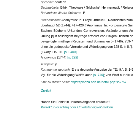
Sprache:
deutsch
Sachgebiete:
Ethik, Theologie / (biblische) Hermeneutik / Religi
Behandelte Werke Spinozas:
E
Rezensionen:
Anonymus: In: Freye Urtheile u. Nachrichten zu
überhaupt 52 (1744): 417-420 // Anonymus: In: Fortgesetzte S
Sachen, Büchern, Urkunden, Controversien, Veränderungen, Anm
Ubung [!] in beliebigem Beytrage ertheilet von Einigen Dienern 
beygefügten nöthigen Registern und Summarien 5 (1746): 739-741 
ohne die gedoppelte Vorrede und Widerlegung von 128 S. in 8."]: 
(1748): 115-116
[s. 6400]
Anonymus (1744)
[s. 292]
Autopsie:
ja
Kommentar deutsch:
Erste deutsche Ausgabe der "Ethik"; S. 1-
Vgl. für die Widerlegung Wolffs auch
[s. 740]
; von Wolff nur die l
Link zu dieser Seite:
http://spinoza.hab.de/detail.php?id=757
Zurück
Haben Sie Fehler in unseren Angaben entdeckt?
Korrekturvorschlag oder Unvollständigkeit melden