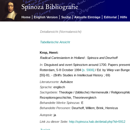
|
|
|
|
|
Home
English Version
Suche
Aktuelle Einträge
Editorial
Hilfe
Detailansicht (Normalansicht)
Tabellarische Ansicht
Krop, Henri:
Radical Cartesianism in Holland : Spinoza and Deurhoff
In:
Disguised and overt Spinozism around 1700. Papers presented
Rotterdam, 5-8 October 1994
[s. 5906]
/ Ed. by Wiep van Bunge a
[55]-81. - (Brill's Studies in Intellectual History ; 69)
Literatursorte:
Aufsätze
Sprache:
englisch
Sachgebiete:
Theologie / (biblische) Hermeneutik / Religionsphi
Rezeptionsgeschichte, Theorievergleich
Behandelte Werke Spinozas:
E
Behandelte Personen:
Deurhoff, Willem; Brink, Henricus
Autopsie:
ja
Link zu dieser Seite:
http://spinoza.hab.de/detail.php?id=5912