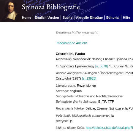
|
|
|
|
|
Home
English Version
Suche
Aktuelle Einträge
Editorial
Hilfe
Detailansicht (Normalansicht)
Tabellarische Ansicht
Cristofolini, Paolo:
Rezension zu/review of: Balibar, Etienne: Spinoza et la
In:
Spinoza's Epistemology
[s. 5678]
/ E. Curley, W. Kl
Andere Ausgaben / Auflagen / Übersetzungen:
Erneut
Cristofolini (1987)
[s. 13925]
Literatursorte:
Rezensionen
Sprache:
englisch
Sachgebiete:
Politische und Rechtsphilosophie
Behandelte Werke Spinozas:
E, TP, TTP
Rezensierte Werke:
Balibar, Etienne: Spinoza et la Po
Vollständig bibliografisch ausgewertet:
ja
Autopsie:
ja
Link zu dieser Seite:
http://spinoza.hab.de/detail.php