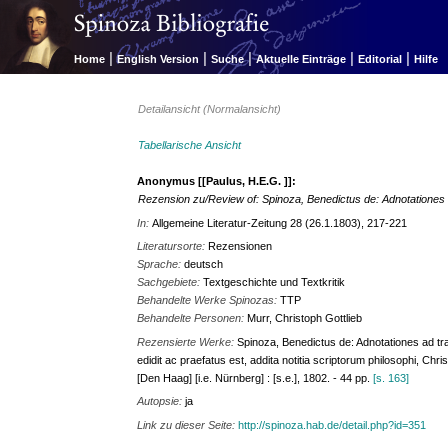
|
|
|
|
|
Home
English Version
Suche
Aktuelle Einträge
Editorial
Hilfe
Detailansicht (Normalansicht)
Tabellarische Ansicht
Anonymus [[Paulus, H.E.G. ]]:
Rezension zu/Review of: Spinoza, Benedictus de: Adnotationes a
In:
Allgemeine Literatur-Zeitung 28 (26.1.1803), 217-221
Literatursorte:
Rezensionen
Sprache:
deutsch
Sachgebiete:
Textgeschichte und Textkritik
Behandelte Werke Spinozas:
TTP
Behandelte Personen:
Murr, Christoph Gottlieb
Rezensierte Werke:
Spinoza, Benedictus de: Adnotationes ad tr
edidit ac praefatus est, addita notitia scriptorum philosophi, C
[Den Haag] [i.e. Nürnberg] : [s.e.], 1802. - 44 pp.
[s. 163]
Autopsie:
ja
Link zu dieser Seite:
http://spinoza.hab.de/detail.php?id=351