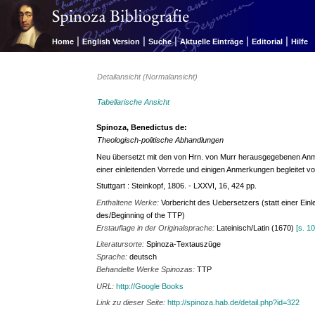
|
|
|
|
|
Home
English Version
Suche
Aktuelle Einträge
Editorial
Hilfe
Detailansicht (Normalansicht)
Tabellarische Ansicht
Spinoza, Benedictus de:
Theologisch-politische Abhandlungen
Neu übersetzt mit den von Hrn. von Murr herausgegebenen Anm
einer einleitenden Vorrede und einigen Anmerkungen begleitet vo
Stuttgart : Steinkopf, 1806. - LXXVI, 16, 424 pp.
Enthaltene Werke:
Vorbericht des Uebersetzers (statt einer Einle
des/Beginning of the TTP)
Erstauflage in der Originalsprache:
Lateinisch/Latin (1670)
[s. 1
Literatursorte:
Spinoza-Textauszüge
Sprache:
deutsch
Behandelte Werke Spinozas:
TTP
URL:
http://Google Books
Link zu dieser Seite:
http://spinoza.hab.de/detail.php?id=322