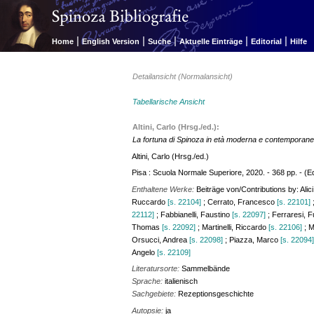
|
|
|
|
|
Home
English Version
Suche
Aktuelle Einträge
Editorial
Hilfe
Detailansicht (Normalansicht)
Tabellarische Ansicht
Altini, Carlo (Hrsg./ed.):
La fortuna di Spinoza in età moderna e contemporanea 
Altini, Carlo (Hrsg./ed.)
Pisa : Scuola Normale Superiore, 2020. - 368 pp. - (Ed
Enthaltene Werke:
Beiträge von/Contributions by: Alic
Ruccardo
[s. 22104]
; Cerrato, Francesco
[s. 22101]
22112]
; Fabbianelli, Faustino
[s. 22097]
; Ferraresi, F
Thomas
[s. 22092]
; Martinelli, Riccardo
[s. 22106]
; M
Orsucci, Andrea
[s. 22098]
; Piazza, Marco
[s. 22094
Angelo
[s. 22109]
Literatursorte:
Sammelbände
Sprache:
italienisch
Sachgebiete:
Rezeptionsgeschichte
Autopsie:
ja