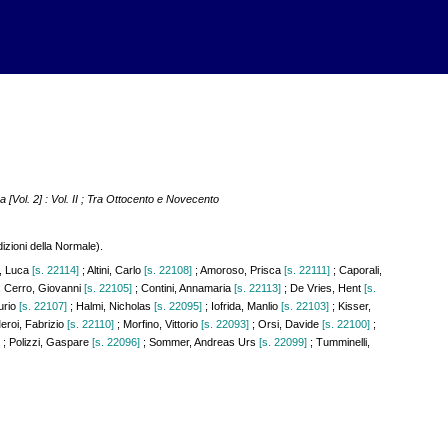
[Vol. 2] : Vol. II ; Tra Ottocento e Novecento
izioni della Normale).
i, Luca
[s. 22114]
; Altini, Carlo
[s. 22108]
; Amoroso, Prisca
[s. 22111]
; Caporali,
; Cerro, Giovanni
[s. 22105]
; Contini, Annamaria
[s. 22113]
; De Vries, Hent
[s.
urio
[s. 22107]
; Halmi, Nicholas
[s. 22095]
; Iofrida, Manlio
[s. 22103]
; Kisser,
eroi, Fabrizio
[s. 22110]
; Morfino, Vittorio
[s. 22093]
; Orsi, Davide
[s. 22100]
;
]
; Polizzi, Gaspare
[s. 22096]
; Sommer, Andreas Urs
[s. 22099]
; Tumminelli,