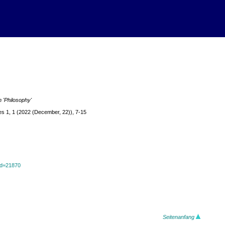
n 'Philosophy'
es 1, 1 (2022 (December, 22)), 7-15
?id=21870
Seitenanfang