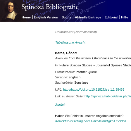
|
|
|
|
|
Home
English Version
Suche
Aktuelle Einträge
Editorial
Hilfe
Detailansicht (Normalansicht)
Tabellarische Ansicht
Boros, Gábor:
Avenues from the written 'Ethics' back to the unwritte
In:
Future Spinoza Studies = Journal of Spinoza Studi
Literatursorte:
Internet-Quelle
Sprache:
englisch
Sachgebiete:
Sonstiges
URL:
http://https://doi.org/10.21827/jss.1.1.38463
Link zu dieser Seite:
http://spinoza.hab.de/detail.php
Zurück
Haben Sie Fehler in unseren Angaben entdeckt?
Korrekturvorschlag oder Unvollständigkeit melden