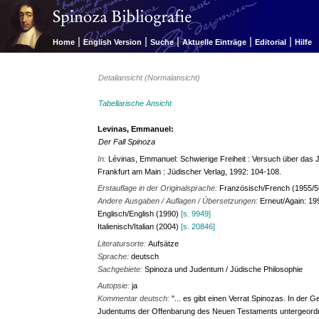
|
|
|
|
|
Home
English Version
Suche
Aktuelle Einträge
Editorial
Hilfe
Detailansicht (Normalansicht)
Tabellarische Ansicht
Levinas, Emmanuel:
Der Fall Spinoza
In:
Lévinas, Emmanuel: Schwierige Freiheit : Versuch über das J
Frankfurt am Main : Jüdischer Verlag, 1992: 104-108.
Erstauflage in der Originalsprache:
Französisch/French (1955/5
Andere Ausgaben / Auflagen / Übersetzungen:
Erneut/Again: 19
Englisch/English (1990)
[s. 9949]
Italienisch/Italian (2004)
[s. 20846]
Literatursorte:
Aufsätze
Sprache:
deutsch
Sachgebiete:
Spinoza und Judentum / Jüdische Philosophie
Autopsie:
ja
Kommentar deutsch:
"... es gibt einen Verrat Spinozas. In der 
Judentums der Offenbarung des Neuen Testaments untergeordne