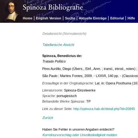
|
|
|
|
|
Home
English Version
Suche
Aktuelle Einträge
Editorial
Hilfe
Detailansicht (Normalansicht)
Tabellarische Ansicht
Spinoza, Benedictus de:
Tratado Político
Pires Aurélio, Diego (Übers., Einf., Anm. ; transl., introd., notes)
São Paulo : Martins Fontes, 2009. - LXXVII, 140 pp. - (Classic
Erstauflage in der Originalsprache:
Lat. in: Opera Posthuma (1
Literatursorte:
Spinoza-Einzelwerke
Sprache:
portugiesisch
Behandelte Werke Spinozas:
TP
Link zu dieser Seite:
http://spinoza.hab.de/detail.php?id=20845
Zurück
Haben Sie Fehler in unseren Angaben entdeckt?
Korrekturvorschlag oder Unvollständigkeit melden