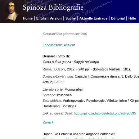
|
|
|
|
|
Home
English Version
Suche
Aktuelle Einträge
Editorial
Hilfe
Detailansicht (Normalansicht)
Tabellarische Ansicht
Bernardi, Vito di:
Cosa può la ganza : Saggio sul corpo
Roma : Bulzoni, 2012. - 240 pp. - (Biblioteca teatrale ; 181).
Spinoza-Erwähnung:
Capitulo I. Corporeità e danza. 3. Dallo Sp
Artaud): 25-32
Literatursorte:
Monografien
Sprache:
italienisch
Sachgebiete:
Anthropologie / Psychologie / Affektenlehre / Körpe
Darstellung, Sonstiges
Link zu dieser Seite:
http://spinoza.hab.de/detail.php?id=20595
Zurück
Haben Sie Fehler in unseren Angaben entdeckt?