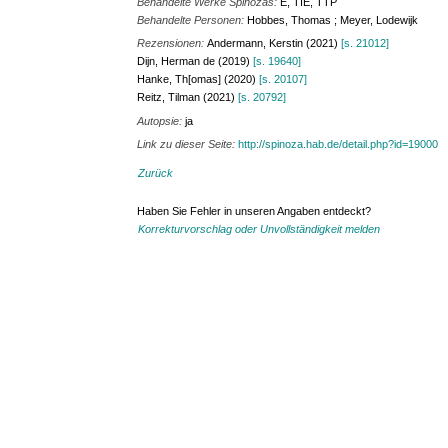
Behandelte Werke Spinozas:
E, TIE, TTP
Behandelte Personen:
Hobbes, Thomas ; Meyer, Lodewijk
Rezensionen:
Andermann, Kerstin (2021)
[s. 21012]
Dijn, Herman de (2019)
[s. 19640]
Hanke, Th[omas] (2020)
[s. 20107]
Reitz, Tilman (2021)
[s. 20792]
Autopsie:
ja
Link zu dieser Seite:
http://spinoza.hab.de/detail.php?id=19000
Zurück
Haben Sie Fehler in unseren Angaben entdeckt?
Korrekturvorschlag oder Unvollständigkeit melden