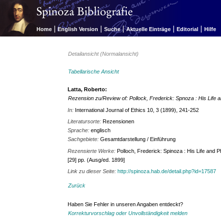
|
|
|
|
|
Home
English Version
Suche
Aktuelle Einträge
Editorial
Hilfe
Detailansicht (Normalansicht)
Tabellarische Ansicht
Latta, Roberto:
Rezension zu/Review of: Pollock, Frederick: Spnoza : His Life
In:
International Journal of Ethics 10, 3 (1899), 241-252
Literatursorte:
Rezensionen
Sprache:
englisch
Sachgebiete:
Gesamtdarstellung / Einführung
Rezensierte Werke:
Polloch, Frederick: Spinoza : His Life and P
[29] pp. (Ausg/ed. 1899]
Link zu dieser Seite:
http://spinoza.hab.de/detail.php?id=17587
Zurück
Haben Sie Fehler in unseren Angaben entdeckt?
Korrekturvorschlag oder Unvollständigkeit melden