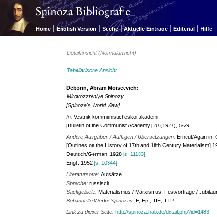
|
|
|
|
|
Home
English Version
Suche
Aktuelle Einträge
Editorial
Hilfe
Detailansicht (Normalansicht)
Tabellarische Ansicht
Deborin, Abram Moiseevich:
Mirovozzreniye Spinozy
[Spinoza's World View]
In:
Vestnik kommunisticheskoi akademi
[Bulletin of the Communist Academy] 20 (1927), 5-29
Andere Ausgaben / Auflagen / Übersetzungen:
Erneut/Again in: 
[Outlines on the History of 17th and 18th Century Materialism] 
Deutsch/German: 1928
[s. 11183]
Engl.: 1952
[s. 10344]
Literatursorte:
Aufsätze
Sprache:
russisch
Sachgebiete:
Materialismus / Marxismus, Festvorträge / Jubiläu
Behandelte Werke Spinozas:
E, Ep., TIE, TTP
Link zu dieser Seite:
http://spinoza.hab.de/detail.php?id=1483