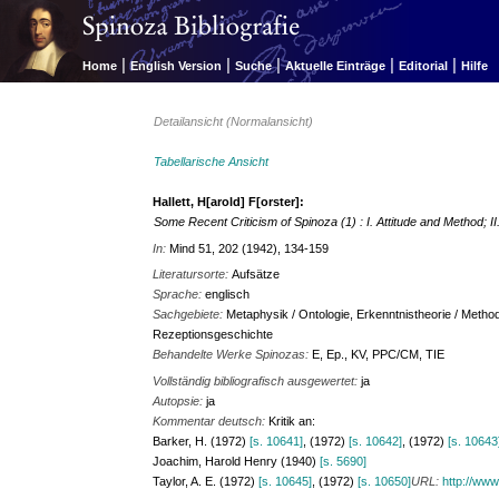
|
|
|
|
|
Home
English Version
Suche
Aktuelle Einträge
Editorial
Hilfe
Detailansicht (Normalansicht)
Tabellarische Ansicht
Hallett, H[arold] F[orster]:
Some Recent Criticism of Spinoza (1) : I. Attitude and Method; 
In:
Mind 51, 202 (1942), 134-159
Literatursorte:
Aufsätze
Sprache:
englisch
Sachgebiete:
Metaphysik / Ontologie, Erkenntnistheorie / Method
Rezeptionsgeschichte
Behandelte Werke Spinozas:
E, Ep., KV, PPC/CM, TIE
Vollständig bibliografisch ausgewertet:
ja
Autopsie:
ja
Kommentar deutsch:
Kritik an:
Barker, H. (1972)
[s. 10641]
, (1972)
[s. 10642]
, (1972)
[s. 10643
Joachim, Harold Henry (1940)
[s. 5690]
Taylor, A. E. (1972)
[s. 10645]
, (1972)
[s. 10650]
URL:
http://www