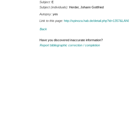
Subject:
E
Subject (individuals):
Herder, Johann Gottfried
Autopsy:
yes
Link to this page:
http://spinoza.hab.de/detail.php?id=1357&LA
Back
Have you discovered inaccurate information?
Report bibliographic correction / completion