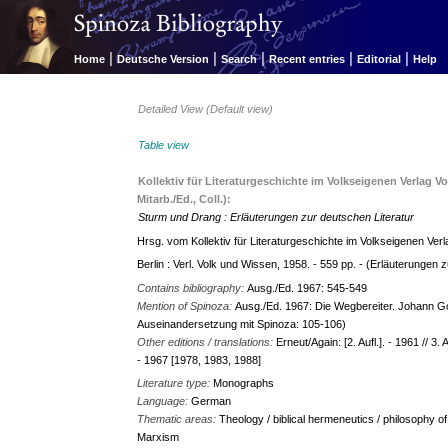
|
|
|
|
|
Home
Deutsche Version
Search
Recent entries
Editorial
Help
Detailed View (Default view)
Table view
Kollektiv für Literaturgeschichte im Volkseigenen Verlag Vo
Mitarb./Ed., Coll.):
Sturm und Drang : Erläuterungen zur deutschen Literatur
Hrsg. vom Kollektiv für Literaturgeschichte im Volkseigenen Verla
Berlin : Verl. Volk und Wissen, 1958. - 559 pp. - (Erläuterungen 
Contains bibliography:
Ausg./Ed. 1967: 545-549
Mention of Spinoza:
Ausg./Ed. 1967: Die Wegbereiter. Johann Go
Auseinandersetzung mit Spinoza: 105-106)
Other editions / translations:
Erneut/Again: [2. Aufl.]. - 1961 // 3.
- 1967 [1978, 1983, 1988]
Literature type:
Monographs
Language:
German
Thematic areas:
Theology / biblical hermeneutics / philosophy of 
Marxism