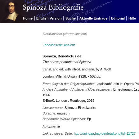
|
|
|
|
|
Home
English Version
Suche
Aktuelle Einträge
Editorial
Hilfe
Detailansicht (Normalansicht)
Tabellarische Ansicht
Spinoza, Benedictus de:
The correspondence of Spinoza
transl. and ed. with introd. and ann. by A. Wolf
London : Allen & Unwin, 1928. - 502 pp.
Erstauflage in der Originalsprache:
Lateinisch/Latin in: Opera 
Andere Ausgaben / Auflagen / Übersetzungen:
Erneut/again: 1st
1966
E-BooK: London : Routledge, 2019
Literatursorte:
Spinoza-Einzelwerke
Sprache:
englisch
Behandelte Werke Spinozas:
Ep.
Autopsie:
ja
Link zu dieser Seite:
http://spinoza.hab.de/detail.php?id=11727