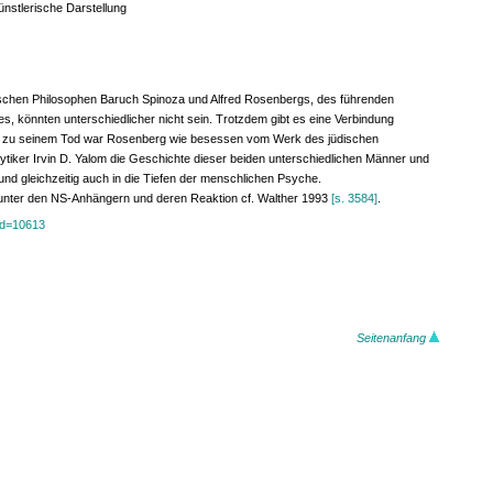
ünstlerische Darstellung
schen Philosophen Baruch Spinoza und Alfred Rosenbergs, des führenden
s, könnten unterschiedlicher nicht sein. Trotzdem gibt es eine Verbindung
s zu seinem Tod war Rosenberg wie besessen vom Werk des jüdischen
ytiker Irvin D. Yalom die Geschichte dieser beiden unterschiedlichen Männer und
 und gleichzeitig auch in die Tiefen der menschlichen Psyche.
unter den NS-Anhängern und deren Reaktion cf. Walther 1993
[s. 3584]
.
?id=10613
Seitenanfang