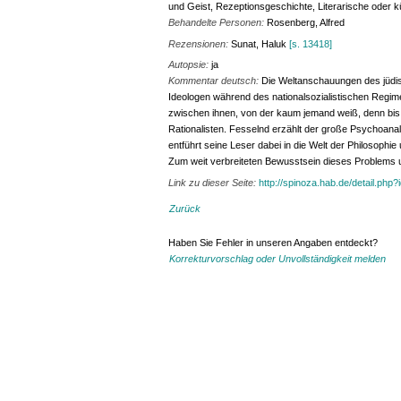
und Geist, Rezeptionsgeschichte, Literarische oder k
Behandelte Personen:
Rosenberg, Alfred
Rezensionen:
Sunat, Haluk
[s. 13418]
Autopsie:
ja
Kommentar deutsch:
Die Weltanschauungen des jüdi
Ideologen während des nationalsozialistischen Regime
zwischen ihnen, von der kaum jemand weiß, denn bi
Rationalisten. Fesselnd erzählt der große Psychoanal
entführt seine Leser dabei in die Welt der Philosophie
Zum weit verbreiteten Bewusstsein dieses Problems 
Link zu dieser Seite:
http://spinoza.hab.de/detail.php
Zurück
Haben Sie Fehler in unseren Angaben entdeckt?
Korrekturvorschlag oder Unvollständigkeit melden