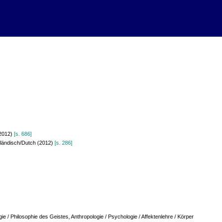
(2012)
[s. 686]
ländisch/Dutch (2012)
[s. 286]
gie / Philosophie des Geistes, Anthropologie / Psychologie / Affektenlehre / Körper