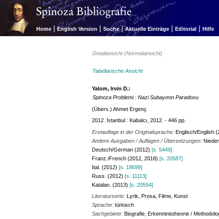
|
|
|
|
|
Home
English Version
Suche
Aktuelle Einträge
Editorial
Hilfe
Detailansicht (Normalansicht)
Tabellarische Ansicht
Yalom, Irvin D.:
Spinoza Problemi : Nazi Subayının Paradoxu
(Übers.) Ahmet Ergenç
2012. İstanbul : Kabalcı, 2012. - 446 pp.
Erstauflage in der Originalsprache:
Englisch/English 
Andere Ausgaben / Auflagen / Übersetzungen:
Nieder
Deutsch/German (2012)
[s. 5449]
Franz./French (2012, 2018)
[s. 20587]
Ital. (2012)
[s. 18699]
Russ. (2012)
[s. 11113]
Katalan. (2013)
[s. 20554]
Literatursorte:
Lyrik, Prosa, Filme, Kunst
Sprache:
türkisch
Sachgebiete:
Biografie, Erkenntnistheorie / Methodolo