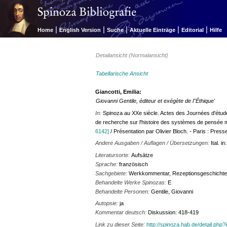
|
|
|
|
|
Home
English Version
Suche
Aktuelle Einträge
Editorial
Hilfe
Detailansicht (Normalansicht)
Tabellarische Ansicht
Giancotti, Emilia:
Giovanni Gentile, éditeur et exégète de l''Éthique'
In:
Spinoza au XXe siècle. Actes des Journées d'étude
de recherche sur l'histoire des systèmes de pensée 
6142]
/ Présentation par Olivier Bloch. - Paris : Press
Andere Ausgaben / Auflagen / Übersetzungen:
Ital. i
Literatursorte:
Aufsätze
Sprache:
französisch
Sachgebiete:
Werkkommentar, Rezeptionsgeschicht
Behandelte Werke Spinozas:
E
Behandelte Personen:
Gentile, Giovanni
Autopsie:
ja
Kommentar deutsch:
Diskussion: 418-419
Link zu dieser Seite:
http://spinoza.hab.de/detail.php