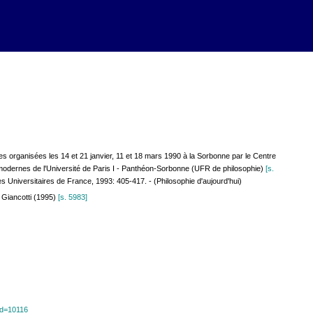
s organisées les 14 et 21 janvier, 11 et 18 mars 1990 à la Sorbonne par le Centre
modernes de l'Université de Paris I - Panthéon-Sorbonne (UFR de philosophie)
[s.
es Universitaires de France, 1993: 405-417. - (Philosophie d'aujourd'hui)
n: Giancotti (1995)
[s. 5983]
e
?id=10116