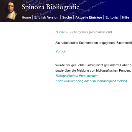
|
|
|
|
|
Home
English Version
Suche
Aktuelle Einträge
Editorial
Hilfe
Suche
> Suchergebnis (Normalansicht)
Sie haben keine Suchkriterien angegeben. Bitte modifiz
Zurück
Wurde der gesuchte Eintrag nicht gefunden? Haben S
sowie über die Meldung von bibliografischen Funden,
Bibliografischen Fund melden
Korrekturvorschlag oder Unvollständigkeit melden