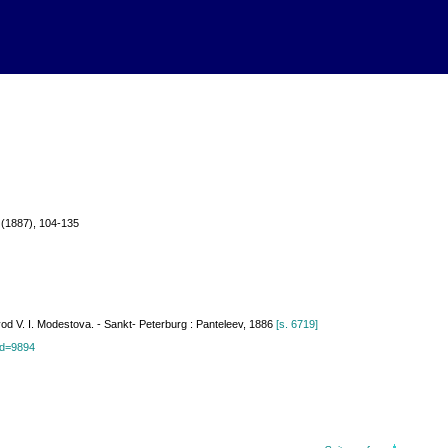
 (1887), 104-135
vod V. I. Modestova. - Sankt- Peterburg : Panteleev, 1886
[s. 6719]
?id=9894