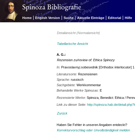
|
|
|
|
|
Home
English Version
Suche
Aktuelle Einträge
Editorial
Hilfe
Detailansicht (Normalansicht)
Tabellarische Ansicht
A. G.:
Rezension zu/review of: Ethica Spinozy
In:
Pravoslavnyj sobesednik [Orthodox interlocutor] 1
Literatursorte:
Rezensionen
Sprache:
russisch
Sachgebiete:
Werkkommentar
Behandelte Werke Spinozas:
E
Rezensierte Werke:
Spinoza, Benedict: Ethica / Pere
Link zu dieser Seite:
http://spinoza.hab.de/detail.php
Zurück
Haben Sie Fehler in unseren Angaben entdeckt?
Korrekturvorschlag oder Unvollständigkeit melden