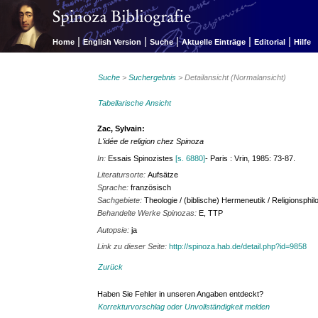
|
|
|
|
|
Home
English Version
Suche
Aktuelle Einträge
Editorial
Hilfe
Suche
>
Suchergebnis
> Detailansicht (Normalansicht)
Tabellarische Ansicht
Zac, Sylvain:
L'idée de religion chez Spinoza
In:
Essais Spinozistes
[s. 6880]
- Paris : Vrin, 1985: 73-87.
Literatursorte:
Aufsätze
Sprache:
französisch
Sachgebiete:
Theologie / (biblische) Hermeneutik / Religionsphil
Behandelte Werke Spinozas:
E, TTP
Autopsie:
ja
Link zu dieser Seite:
http://spinoza.hab.de/detail.php?id=9858
Zurück
Haben Sie Fehler in unseren Angaben entdeckt?
Korrekturvorschlag oder Unvollständigkeit melden