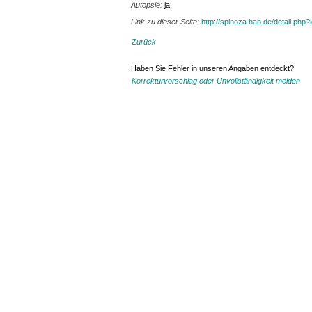
Autopsie:
ja
Link zu dieser Seite:
http://spinoza.hab.de/detail.php
Zurück
Haben Sie Fehler in unseren Angaben entdeckt?
Korrekturvorschlag oder Unvollständigkeit melden