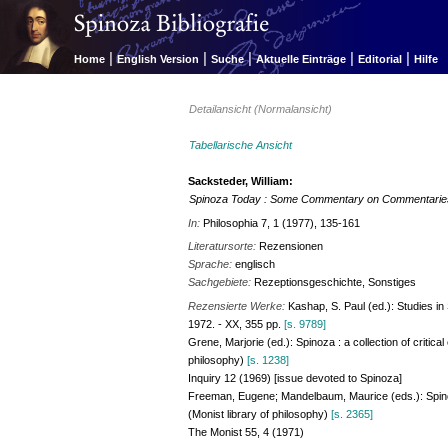
|
|
|
|
|
Home
English Version
Suche
Aktuelle Einträge
Editorial
Hilfe
Detailansicht (Normalansicht)
Tabellarische Ansicht
Sacksteder, William:
Spinoza Today : Some Commentary on Commentarie
In:
Philosophia
7, 1 (1977), 135-161
Literatursorte:
Rezensionen
Sprache:
englisch
Sachgebiete:
Rezeptionsgeschichte, Sonstiges
Rezensierte Werke:
Kashap, S. Paul (ed.): Studies in 
1972. - XX, 355 pp.
[s. 9789]
Grene, Marjorie (ed.): Spinoza : a collection of critic
philosophy)
[s. 1238]
Inquiry 12 (1969) [issue devoted to Spinoza]
Freeman, Eugene; Mandelbaum, Maurice (eds.): Spinoza :
(Monist library of philosophy)
[s. 2365]
The Monist 55, 4 (1971)