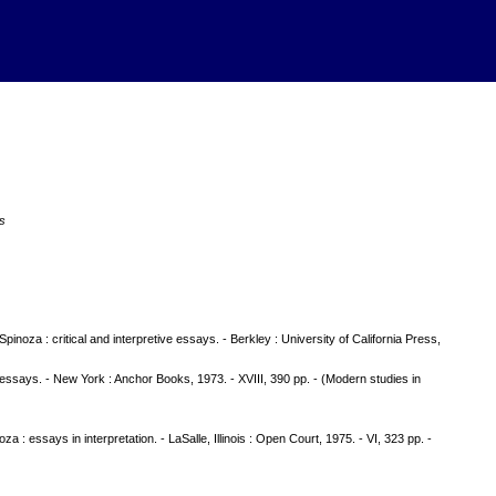
s
Spinoza : critical and interpretive essays. - Berkley : University of California Press,
al essays. - New York : Anchor Books, 1973. - XVIII, 390 pp. - (Modern studies in
 essays in interpretation. - LaSalle, Illinois : Open Court, 1975. - VI, 323 pp. -