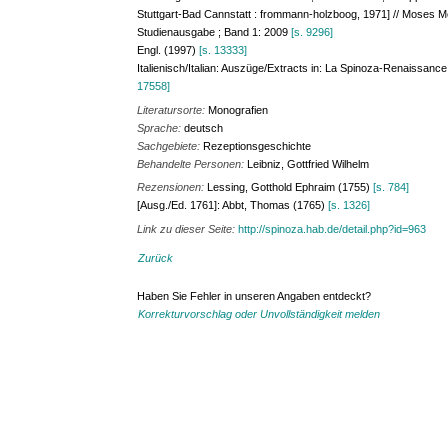
Stuttgart-Bad Cannstatt : frommann-holzboog, 1971] // Moses 
Studienausgabe ; Band 1: 2009
[s. 9296]
Engl. (1997)
[s. 13333]
Italienisch/Italian: Auszüge/Extracts in: La Spinoza-Renaissanc
17558]
Literatursorte:
Monografien
Sprache:
deutsch
Sachgebiete:
Rezeptionsgeschichte
Behandelte Personen:
Leibniz, Gottfried Wilhelm
Rezensionen:
Lessing, Gotthold Ephraim (1755)
[s. 784]
[Ausg./Ed. 1761]: Abbt, Thomas (1765)
[s. 1326]
Link zu dieser Seite:
http://spinoza.hab.de/detail.php?id=963
Zurück
Haben Sie Fehler in unseren Angaben entdeckt?
Korrekturvorschlag oder Unvollständigkeit melden