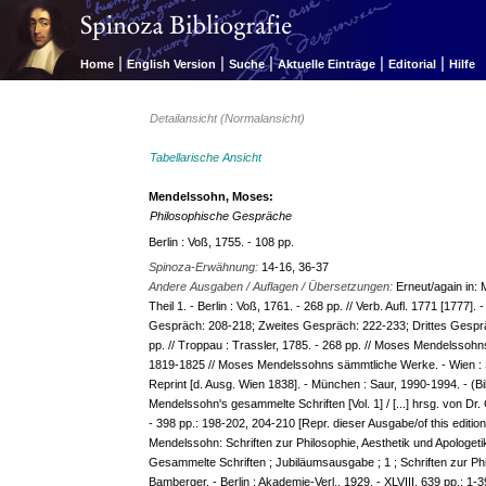
|
|
|
|
|
Home
English Version
Suche
Aktuelle Einträge
Editorial
Hilfe
Detailansicht (Normalansicht)
Tabellarische Ansicht
Mendelssohn, Moses:
Philosophische Gespräche
Berlin : Voß, 1755. - 108 pp.
Spinoza-Erwähnung:
14-16, 36-37
Andere Ausgaben / Auflagen / Übersetzungen:
Erneut/again in:
Theil 1. - Berlin : Voß, 1761. - 268 pp. // Verb. Aufl. 1771 [1777]
Gespräch: 208-218; Zweites Gespräch: 222-233; Drittes Gespräch
pp. // Troppau : Trassler, 1785. - 268 pp. // Moses Mendelssohns 
1819-1825 // Moses Mendelssohns sämmtliche Werke. - Wien : Sc
Reprint [d. Ausg. Wien 1838]. - München : Saur, 1990-1994. - (Bi
Mendelssohn's gesammelte Schriften [Vol. 1] / [...] hrsg. von Dr
- 398 pp.: 198-202, 204-210 [Repr. dieser Ausgabe/of this editio
Mendelssohn: Schriften zur Philosophie, Aesthetik und Apologetik
Gesammelte Schriften ; Jubiläumsausgabe ; 1 ; Schriften zur Phil
Bamberger. - Berlin : Akademie-Verl., 1929. - XLVIII, 639 pp.: 1-