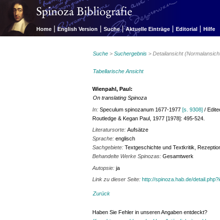
|
|
|
|
|
Home
English Version
Suche
Aktuelle Einträge
Editorial
Hilfe
Suche
>
Suchergebnis
> Detailansicht (Normalansich
Tabellarische Ansicht
Wienpahl, Paul:
On translating Spinoza
In:
Speculum spinozanum 1677-1977
[s. 9308]
/ Edite
Routledge & Kegan Paul, 1977 [1978]: 495-524.
Literatursorte:
Aufsätze
Sprache:
englisch
Sachgebiete:
Textgeschichte und Textkritik, Rezepti
Behandelte Werke Spinozas:
Gesamtwerk
Autopsie:
ja
Link zu dieser Seite:
http://spinoza.hab.de/detail.php
Zurück
Haben Sie Fehler in unseren Angaben entdeckt?