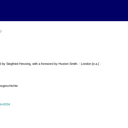
t)
d by Siegfried Hessing, with a foreword by Huston Smith. - London [e.a.] :
onsgeschichte
?id=9334