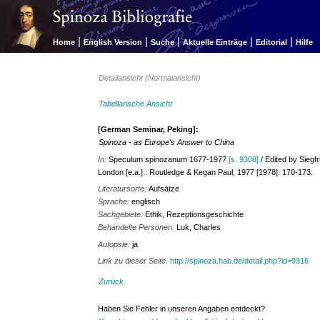
|
|
|
|
|
Home
English Version
Suche
Aktuelle Einträge
Editorial
Hilfe
Detailansicht (Normalansicht)
Tabellarische Ansicht
[German Seminar, Peking]:
Spinoza - as Europe's Answer to China
In:
Speculum spinozanum 1677-1977
[s. 9308]
/ Edited by Siegf
London [e.a.] : Routledge & Kegan Paul, 1977 [1978]: 170-173.
Literatursorte:
Aufsätze
Sprache:
englisch
Sachgebiete:
Ethik, Rezeptionsgeschichte
Behandelte Personen:
Luk, Charles
Autopsie:
ja
Link zu dieser Seite:
http://spinoza.hab.de/detail.php?id=9316
Zurück
Haben Sie Fehler in unseren Angaben entdeckt?