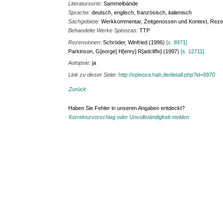
Literatursorte:
Sammelbände
Sprache:
deutsch, englisch, französisch, italienisch
Sachgebiete:
Werkkommentar, Zeitgenossen und Kontext, Reze
Behandelte Werke Spinozas:
TTP
Rezensionen:
Schröder, Winfried (1996)
[s. 8971]
Parkinson, G[eorge] H[enry] R[adcliffe] (1997)
[s. 12711]
Autopsie:
ja
Link zu dieser Seite:
http://spinoza.hab.de/detail.php?id=8970
Zurück
Haben Sie Fehler in unseren Angaben entdeckt?
Korrekturvorschlag oder Unvollständigkeit melden