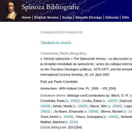
|
|
|
|
|
Home
English Version
Suche
Aktuelle Einträge
Editorial
Hilfe
Detailansicht (Normalansicht)
Tabellarische Ansicht
Cristofolini, Paolo (Hrsg./Ed.):
L' hérésie spinoziste = The Spinozistic heresy : La discussion su
la réception immédiate du spinozisme ; actes du colloque intern
on the Tractatus theologico-politicus, 1670-1677, and the immedi
International Cortona Seminar, 10.-14. April 1991
Publ. par Paolo Cristofolini
Amsterdam : APA-Holland Univ. Pr., 1995. - VIII, [264]
Enthaltene Werke:
Beiträge von/Contributions by: Bloch, O. R.
[
Cristofolini, Paolo
[s. 10002]
; Curley, Edwin
[s. 10037]
; Giancott
10039]
; Iofrida, Manlio
[s. 10005]
; Klever, Wim
[s. 10042]
; Lagr
10003]
; ; Scribano, Emanuela
[s. 10008]
; Silvera, Myriam
[s. 1
Tosel, André
[s. 10038]
; Totaro, Guiseppina
[s. 10043]
; Verbee
Walther, Manfred
[s. 6244]
Enthält Bibliografie:
253-[264]