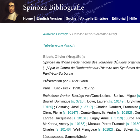
|
|
|
|
|
Home
English Version
Suche
Aktuelle Einträge
Editorial
Hilfe
Aktuelle Einträge
> Detailansicht (Normalansicht)
Tabellarische Ansicht
Bloch, Olivier (Hrsg./Ed.):
Spinoza au XVIIIe siècle : actes des Journées d'Études organi
[...] / par le Centre de Recherche sur l'Histoire des Systèmes d
Panthéon-Sorbonne
Présentation par Olivier Bloch
Paris : Klincksieck, 1990. - 317 pp.
Enthaltene Werke:
Beiträge von/Contributions: Benitez, Miguel
[
Bourel, Dominique
[s. 3718]
; Bove, Laurent
[s. 10149]
; Brykma
10150]
; Castaing, José
[s. 3717]
; Charles-Daubert, Françoise
Cléro, Pierre
[s. 10147]
; Comte-Sponville, André
[s. 10152]
; De
Lagrée, Jacqueline
[s. 10131]
; Lagny, Anne
[s. 3719]
; Lurbe, P
McKenna, Antony
[s. 10183]
; Moreau, Pierre-François
[s. 10130
Charles
[s. 10148]
; Weil, Françoise
[s. 10182]
; Zac, Sylvain
[s.
Literatursorte:
Sammelbände