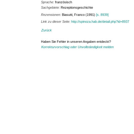
Sprache:
französisch
Sachgebiete:
Rezeptionsgeschichte
Rezensionen:
Biasutti, Franco (1991)
[s. 8939]
Link zu dieser Seite:
http://spinoza.hab.de/detail.php?id=8937
Zurück
Haben Sie Fehler in unseren Angaben entdeckt?
Korrekturvorschlag oder Unvollständigkeit melden