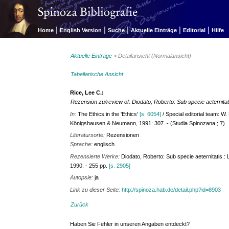
|
|
|
|
|
Home
English Version
Suche
Aktuelle Einträge
Editorial
Hilfe
Aktuelle Einträge
> Detailansicht (Normalansicht)
Tabellarische Ansicht
Rice, Lee C.:
Rezension zu/review of: Diodato, Roberto: Sub specie aeternitatis
In:
The Ethics in the 'Ethics'
[s. 6054]
/ Special editorial team: W.
Königshausen & Neumann, 1991: 307. - (Studia Spinozana ; 7)
Literatursorte:
Rezensionen
Sprache:
englisch
Rezensierte Werke:
Diodato, Roberto: Sub specie aeternitatis : 
1990. - 255 pp.
[s. 2905]
Autopsie:
ja
Link zu dieser Seite:
http://spinoza.hab.de/detail.php?id=8903
Zurück
Haben Sie Fehler in unseren Angaben entdeckt?