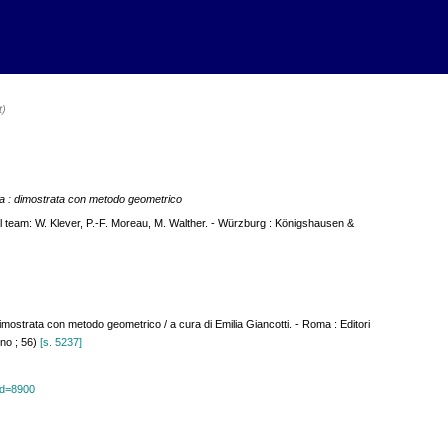
t)
ca : dimostrata con metodo geometrico
ial team: W. Klever, P.-F. Moreau, M. Walther. - Würzburg : Königshausen &
imostrata con metodo geometrico / a cura di Emilia Giancotti. - Roma : Editori
rno ; 56)
[s. 5237]
?id=8900