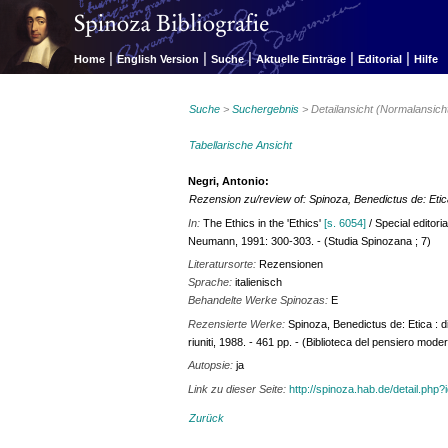
|
|
|
|
|
Home
English Version
Suche
Aktuelle Einträge
Editorial
Hilfe
Suche
>
Suchergebnis
> Detailansicht (Normalansich
Tabellarische Ansicht
Negri, Antonio:
Rezension zu/review of: Spinoza, Benedictus de: Eti
In:
The Ethics in the 'Ethics'
[s. 6054]
/ Special editor
Neumann, 1991: 300-303. - (Studia Spinozana ; 7)
Literatursorte:
Rezensionen
Sprache:
italienisch
Behandelte Werke Spinozas:
E
Rezensierte Werke:
Spinoza, Benedictus de: Etica : d
riuniti, 1988. - 461 pp. - (Biblioteca del pensiero mode
Autopsie:
ja
Link zu dieser Seite:
http://spinoza.hab.de/detail.php
Zurück