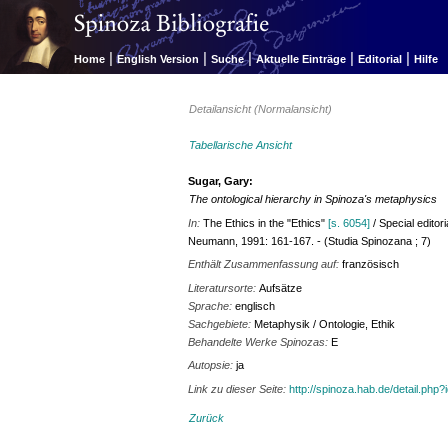
|
|
|
|
|
Home
English Version
Suche
Aktuelle Einträge
Editorial
Hilfe
Detailansicht (Normalansicht)
Tabellarische Ansicht
Sugar, Gary:
The ontological hierarchy in Spinoza's metaphysics
In:
The Ethics in the "Ethics"
[s. 6054]
/ Special editor
Neumann, 1991: 161-167. - (Studia Spinozana ; 7)
Enthält Zusammenfassung auf:
französisch
Literatursorte:
Aufsätze
Sprache:
englisch
Sachgebiete:
Metaphysik / Ontologie, Ethik
Behandelte Werke Spinozas:
E
Autopsie:
ja
Link zu dieser Seite:
http://spinoza.hab.de/detail.php
Zurück