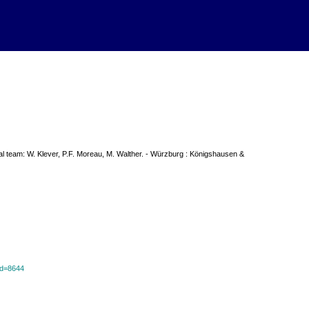
ial team: W. Klever, P.F. Moreau, M. Walther. - Würzburg : Königshausen &
?id=8644