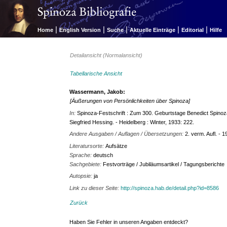
|
|
|
|
|
Home
English Version
Suche
Aktuelle Einträge
Editorial
Hilfe
Detailansicht (Normalansicht)
Tabellarische Ansicht
Wassermann, Jakob:
[Äußerungen von Persönlichkeiten über Spinoza]
In:
Spinoza-Festschrift : Zum 300. Geburtstage Benedict Spino
Siegfried Hessing. - Heidelberg : Winter, 1933: 222.
Andere Ausgaben / Auflagen / Übersetzungen:
2. verm. Aufl. - 
Literatursorte:
Aufsätze
Sprache:
deutsch
Sachgebiete:
Festvorträge / Jubiläumsartikel / Tagungsberichte
Autopsie:
ja
Link zu dieser Seite:
http://spinoza.hab.de/detail.php?id=8586
Zurück
Haben Sie Fehler in unseren Angaben entdeckt?