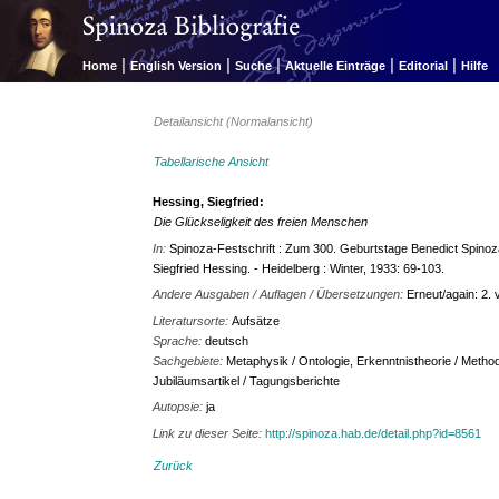
|
|
|
|
|
Home
English Version
Suche
Aktuelle Einträge
Editorial
Hilfe
Detailansicht (Normalansicht)
Tabellarische Ansicht
Hessing, Siegfried:
Die Glückseligkeit des freien Menschen
In:
Spinoza-Festschrift : Zum 300. Geburtstage Benedict Spino
Siegfried Hessing. - Heidelberg : Winter, 1933: 69-103.
Andere Ausgaben / Auflagen / Übersetzungen:
Erneut/again: 2. 
Literatursorte:
Aufsätze
Sprache:
deutsch
Sachgebiete:
Metaphysik / Ontologie, Erkenntnistheorie / Method
Jubiläumsartikel / Tagungsberichte
Autopsie:
ja
Link zu dieser Seite:
http://spinoza.hab.de/detail.php?id=8561
Zurück