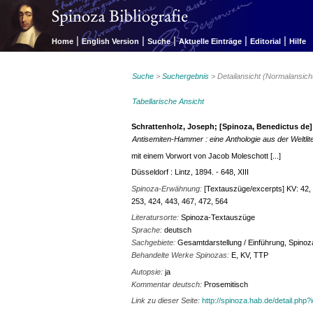
|
|
|
|
|
Home
English Version
Suche
Aktuelle Einträge
Editorial
Hilfe
Suche
>
Suchergebnis
> Detailansicht (Normalansich
Tabellarische Ansicht
Schrattenholz, Joseph; [Spinoza, Benedictus de]
Antisemiten-Hammer : eine Anthologie aus der Weltlit
mit einem Vorwort von Jacob Moleschott [...]
Düsseldorf : Lintz, 1894. - 648, XIII
Spinoza-Erwähnung:
[Textauszüge/excerpts] KV: 42, 7
253, 424, 443, 467, 472, 564
Literatursorte:
Spinoza-Textauszüge
Sprache:
deutsch
Sachgebiete:
Gesamtdarstellung / Einführung, Spinoz
Behandelte Werke Spinozas:
E, KV, TTP
Autopsie:
ja
Kommentar deutsch:
Prosemitisch
Link zu dieser Seite:
http://spinoza.hab.de/detail.php