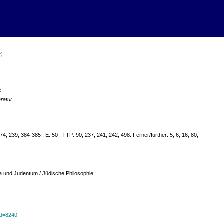
t)
:
eratur
4, 239, 384-385 ; E: 50 ; TTP: 90, 237, 241, 242, 498. Ferner/further: 5, 6, 16, 80,
a und Judentum / Jüdische Philosophie
?id=8240