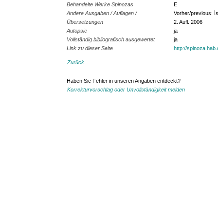
Behandelte Werke Spinozas
E
Andere Ausgaben / Auflagen /
Vorher/previous: İs
Übersetzungen
2. Aufl. 2006
Autopsie
ja
Vollständig bibliografisch ausgewertet
ja
Link zu dieser Seite
http://spinoza.hab
Zurück
Haben Sie Fehler in unseren Angaben entdeckt?
Korrekturvorschlag oder Unvollständigkeit melden