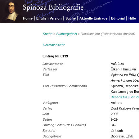
|
|
|
|
|
Home
English Version
Suche
Aktuelle Einträge
Editorial
Hilfe
Suche
>
Suchergebnis
> Detailansicht (Tabellarische Ansicht)
Normalansicht
Eintrag Nr. 8139
Literatursorte
Aufsätze
Verfasser
Ülken, Hilmi Ziya
Titel
Spinoza ve Etika Ç
Anmerkungen über 
Titel Zeitschrift / Sammelband
Spinoza, Benedikt
Kanıtlanmış ve Be
Benedictus [Baruch]
Verlagsort
Ankara
Verlag
Dost Kitabevi Yayın
Jahr
2006
Seiten
9-29
Umfang Seiten (des Bandes)
342
Sprache
türkisch
Sachgebiete
Biografie, Ethik