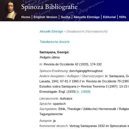
|
|
|
|
|
Home
English Version
Suche
Aktuelle Einträge
Editorial
Hilfe
Aktuelle Einträge
> Detailansicht (Normalansicht)
Tabellarische Ansicht
Santayana, George:
Religión última
In:
Revista de Occidente 42 (1933), 174-192
Spinoza-Erwähnung:
durchgängig/throughout
Andere Ausgaben / Auflagen / Übersetzungen:
in: Santayana, Ge
Lasada, 1941: 67-81 // 1960 // in: Revista de Occidente 79 (1987)
Estudios sobra Santayana (= Revista Teorema 3 (1997): 13-23 /
Erneut/again: Engl. (1933)
[s. 13608]
Literatursorte:
Aufsätze
Sprache:
spanisch
Sachgebiete:
Ethik, Theologie / (biblische) Hermeneutik / Religio
Tagungsberichte
Autopsie:
ja
Kommentar deutsch:
Vortrag Santayanas 1932 im Spinozahuis 