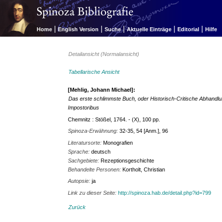
|
|
|
|
|
Home
English Version
Suche
Aktuelle Einträge
Editorial
Hilfe
Detailansicht (Normalansicht)
Tabellarische Ansicht
[Mehlig, Johann Michael]:
Das erste schlimmste Buch, oder Historisch-Critische Abhandlun
Impostoribus
Chemnitz : Stößel, 1764. - (X), 100 pp.
Spinoza-Erwähnung:
32-35, 54 [Anm.], 96
Literatursorte:
Monografien
Sprache:
deutsch
Sachgebiete:
Rezeptionsgeschichte
Behandelte Personen:
Kortholt, Christian
Autopsie:
ja
Link zu dieser Seite:
http://spinoza.hab.de/detail.php?id=799
Zurück