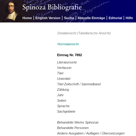
|
|
|
|
|
Home
English Version
Suche
Aktuelle Einträge
Editorial
Hilfe
Detailansicht (Tabellarische Ansicht)
Normalansicht
Eintrag Nr. 7892
Literatursorte
Verfasser
Titel
Untertitel
Titel Zeitschrift / Sammelband
Zählung
Jahr
Seiten
Sprache
Sachgebiete
Behandelte Werke Spinozas
Behandelte Personen
Andere Ausgaben / Auflagen / Übersetzungen