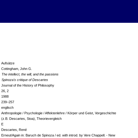
Aufsätze
Cottingham, John G.
The intellect, the will, and the passions
Spinoza's critique of Descartes
Journal of the History of Philosophy
26, 2
1988
239–257
englisch
Anthropologie / Psychologie / Affektenlehre / Körper und Geist, Vorgeschichte
(z.B. Descartes, Stoa), Theorievergleich
E
Descartes, René
Erneut/Again in: Baruch de Spinoza / ed. with introd. by Vere Chappell. - New