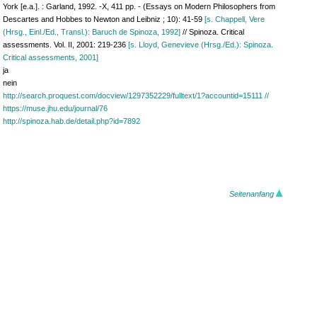
York [e.a.]. : Garland, 1992. -X, 411 pp. - (Essays on Modern Philosophers from
Descartes and Hobbes to Newton and Leibniz ; 10): 41-59
[s. Chappell, Vere
(Hrsg., Einl./Ed., Transl.): Baruch de Spinoza, 1992]
// Spinoza. Critical
assessments. Vol. II, 2001: 219-236
[s. Lloyd, Genevieve (Hrsg./Ed.): Spinoza.
Critical assessments, 2001]
ja
nein
http://search.proquest.com/docview/1297352229/fulltext/1?accountid=15111 //
https://muse.jhu.edu/journal/76
http://spinoza.hab.de/detail.php?id=7892
Seitenanfang