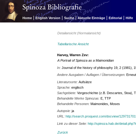
|
|
|
|
|
Home
English Version
Suche
Aktuelle Einträge
Editorial
Hilfe
Detailansicht (Normalansicht)
Tabellarische Ansicht
Harvey, Warren Zev:
A Portrait of Spinoza as a Maimonidian
In:
Journal of the history of philosophy 19, 2 (1981), 
Andere Ausgaben / Auflagen / Übersetzungen:
Erneut
Literatursorte:
Aufsätze
Sprache:
englisch
Sachgebiete:
Vorgeschichte (z.B. Descartes, Stoa), 
Behandelte Werke Spinozas:
E, TTP
Behandelte Personen:
Maimonides, Moses
Autopsie:
ja
URL:
http://search.proquest.com/docview/1297317019/f
Link zu dieser Seite:
http://spinoza.hab.de/detail.php
Zurück