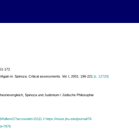
151-172
/Again in: Spinoza. Critical assessments. Vol. I, 2001: 196-221
[s. 12720]
Theorievergleich, Spinoza und Judentum / Jüdische Philosophie
ulltext/1?accountid=15111 // https://muse.jhu.edu/journal/76
?id=7876