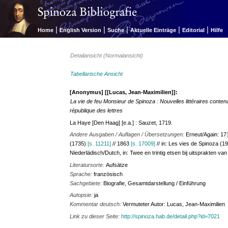
|
|
|
|
|
Home
English Version
Suche
Aktuelle Einträge
Editorial
Hilfe
Detailansicht (Normalansicht)
Tabellarische Ansicht
[Anonymus] [[Lucas, Jean-Maximilien]]:
La vie de feu Monsieur de Spinoza : Nouvelles littéraires conte
république des lettres
La Haye [Den Haag] [e.a.] : Sauzet, 1719.
Andere Ausgaben / Auflagen / Übersetzungen:
Erneut/Again: 1
(1735)
[s. 11211]
// 1863
[s. 17009]
// in: Les vies de Spinoza (1
Niederlädisch/Dutch, in: Twee en trintig etsen bij uitsprakten van
Literatursorte:
Aufsätze
Sprache:
französisch
Sachgebiete:
Biografie, Gesamtdarstellung / Einführung
Autopsie:
ja
Kommentar deutsch:
Vermuteter Autor: Lucas, Jean-Maximilien
Link zu dieser Seite:
http://spinoza.hab.de/detail.php?id=7021