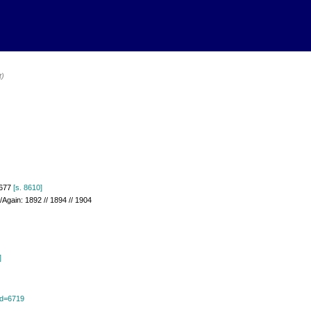
t)
1677
[s. 8610]
/Again: 1892 // 1894 // 1904
]
?id=6719