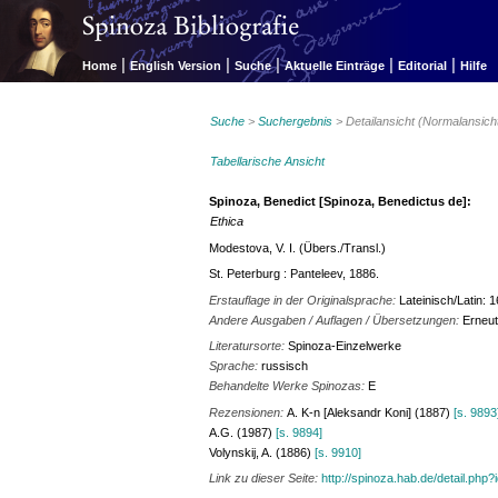
|
|
|
|
|
Home
English Version
Suche
Aktuelle Einträge
Editorial
Hilfe
Suche
>
Suchergebnis
> Detailansicht (Normalansich
Tabellarische Ansicht
Spinoza, Benedict [Spinoza, Benedictus de]:
Ethica
Modestova, V. I. (Übers./Transl.)
St. Peterburg : Panteleev, 1886.
Erstauflage in der Originalsprache:
Lateinisch/Latin: 
Andere Ausgaben / Auflagen / Übersetzungen:
Erneut
Literatursorte:
Spinoza-Einzelwerke
Sprache:
russisch
Behandelte Werke Spinozas:
E
Rezensionen:
A. K-n [Aleksandr Koni] (1887)
[s. 9893
A.G. (1987)
[s. 9894]
Volynskij, A. (1886)
[s. 9910]
Link zu dieser Seite:
http://spinoza.hab.de/detail.php