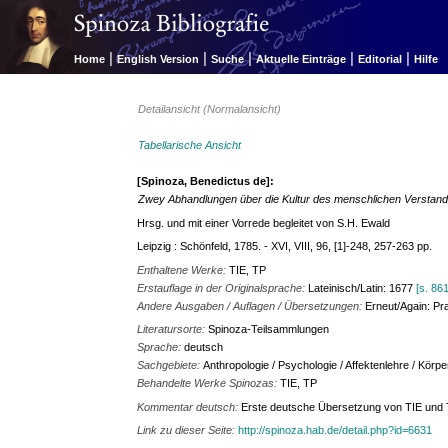
|
|
|
|
|
Home
English Version
Suche
Aktuelle Einträge
Editorial
Hilfe
Detailansicht (Normalansicht)
Tabellarische Ansicht
[Spinoza, Benedictus de]:
Zwey Abhandlungen über die Kultur des menschlichen Verstande
Hrsg. und mit einer Vorrede begleitet von S.H. Ewald
Leipzig : Schönfeld, 1785. - XVI, VIII, 96, [1]-248, 257-263 pp.
Enthaltene Werke:
TIE, TP
Erstauflage in der Originalsprache:
Lateinisch/Latin: 1677
[s. 86
Andere Ausgaben / Auflagen / Übersetzungen:
Erneut/Again: Pr
Literatursorte:
Spinoza-Teilsammlungen
Sprache:
deutsch
Sachgebiete:
Anthropologie / Psychologie / Affektenlehre / Körp
Behandelte Werke Spinozas:
TIE, TP
Kommentar deutsch:
Erste deutsche Übersetzung von TIE und 
Link zu dieser Seite:
http://spinoza.hab.de/detail.php?id=6631