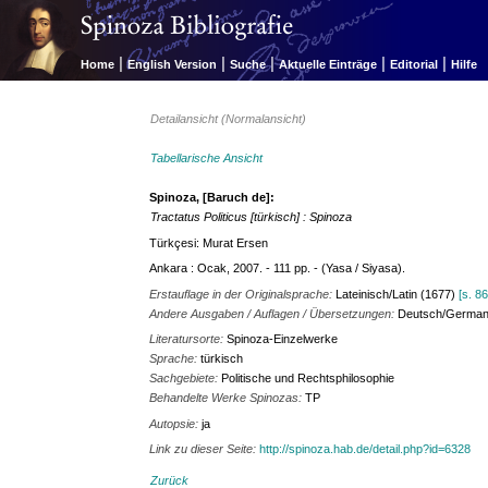
|
|
|
|
|
Home
English Version
Suche
Aktuelle Einträge
Editorial
Hilfe
Detailansicht (Normalansicht)
Tabellarische Ansicht
Spinoza, [Baruch de]:
Tractatus Politicus [türkisch] : Spinoza
Türkçesi: Murat Ersen
Ankara : Ocak, 2007. - 111 pp. - (Yasa / Siyasa).
Erstauflage in der Originalsprache:
Lateinisch/Latin (1677)
[s. 8
Andere Ausgaben / Auflagen / Übersetzungen:
Deutsch/German
Literatursorte:
Spinoza-Einzelwerke
Sprache:
türkisch
Sachgebiete:
Politische und Rechtsphilosophie
Behandelte Werke Spinozas:
TP
Autopsie:
ja
Link zu dieser Seite:
http://spinoza.hab.de/detail.php?id=6328
Zurück