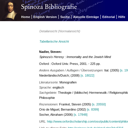
|
|
|
|
|
Home
English Version
Suche
Aktuelle Einträge
Editorial
Hilfe
Detailansicht (Normalansicht)
Tabellarische Ansicht
Nadler, Steven:
Spinoza's Heresy : Immortality and the Jewish Mind
Oxford : Oxford Univ. Press, 2001. - 225 pp.
Andere Ausgaben / Auflagen / Übersetzungen:
Ital. (2005)
[s. 1
Niederländisch/Dutch; (2008)
[s. 18022]
Literatursorte:
Monografien
Sprache:
englisch
Sachgebiete:
Theologie / (biblische) Hermeneutik / Religionsph
Philosophie
Rezensionen:
Frankel, Steven (2005)
[s. 20550]
Orio de Miguel, Bernardino (2002)
[s. 8399]
Socher, Abraham (2006)
[s. 17848]
URL:
http://www.oxfordscholarship.com/oso/public/content/phi