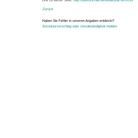
Link zu dieser Seite:
http://spinoza.hab.de/detail.php?id=6316
Zurück
Haben Sie Fehler in unseren Angaben entdeckt?
Korrekturvorschlag oder Unvollständigkeit melden