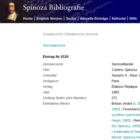
|
|
|
|
|
Home
English Version
Suche
Aktuelle Einträge
Editorial
Hilfe
Detailansicht (Tabellarische Ansicht)
Normalansicht
Eintrag Nr. 6124
Literatursorte
Sammelbände
Titel
Cahiers Spinoza
Untertitel
Numéro 4 ; Hiver 
Verlagsort
Paris
Verlag
Éditions Réplique
Jahr
1983
Umfang Seiten (des Bandes)
271
Enthaltene Werke
Breton, André
[s. 
1983]
; Feuerbach
système spinozist
Hegel, 1983]
; Hei
Sur Spinoza, 1983
L'inaliénable et l'i
Michel: Spinoza l'o