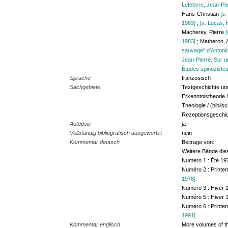
Lefebvre, Jean-Pie
Hans-Christian
[s.
1983]
;
[s. Lucas, 
Macherey, Pierre
[
1983]
; Matheron,
sauvage" d'Antonio
Jean-Pierre: Sur un
Études spinozistes
Sprache
französisch
Sachgebiete
Textgeschichte und
Erkenntnistheorie 
Theologie / (biblis
Rezeptionsgeschic
Autopsie
ja
Vollständig bibliografisch ausgewertet
nein
Kommentar deutsch
Beiträge von:
Weitere Bände die
Numero 1 : Été 1
Numéro 2 : Print
1978]
Numero 3 : Hiver
Numéro 5 : Hiver
Numéro 6 : Print
1991]
Kommentar englisch
More volumes of th