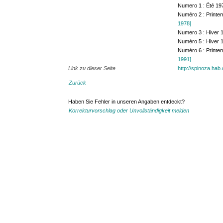
Numero 1 : Été 1
Numéro 2 : Print
1978]
Numero 3 : Hiver
Numéro 5 : Hiver
Numéro 6 : Print
1991]
Link zu dieser Seite
http://spinoza.hab
Zurück
Haben Sie Fehler in unseren Angaben entdeckt?
Korrekturvorschlag oder Unvollständigkeit melden