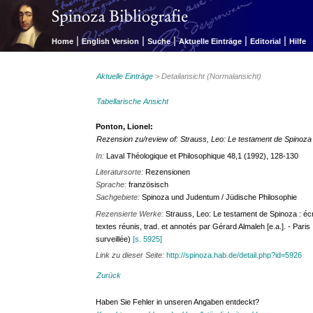
|
|
|
|
|
Home
English Version
Suche
Aktuelle Einträge
Editorial
Hilfe
Aktuelle Einträge
> Detailansicht (Normalansicht)
Tabellarische Ansicht
Ponton, Lionel:
Rezension zu/review of: Strauss, Leo: Le testament de Spinoza
In:
Laval Théologique et Philosophique 48,1 (1992), 128-130
Literatursorte:
Rezensionen
Sprache:
französisch
Sachgebiete:
Spinoza und Judentum / Jüdische Philosophie
Rezensierte Werke:
Strauss, Leo: Le testament de Spinoza : écr
textes réunis, trad. et annotés par Gérard Almaleh [e.a.]. - Paris 
surveillée)
[s. 5925]
Link zu dieser Seite:
http://spinoza.hab.de/detail.php?id=5926
Zurück
Haben Sie Fehler in unseren Angaben entdeckt?