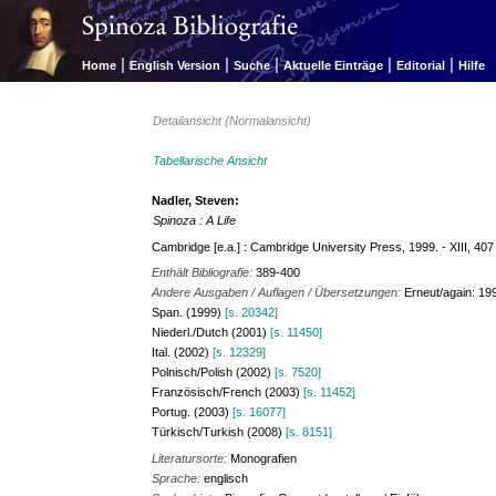
|
|
|
|
|
Home
English Version
Suche
Aktuelle Einträge
Editorial
Hilfe
Detailansicht (Normalansicht)
Tabellarische Ansicht
Nadler, Steven:
Spinoza : A Life
Cambridge [e.a.] : Cambridge University Press, 1999. - XIII, 407
Enthält Bibliografie:
389-400
Andere Ausgaben / Auflagen / Übersetzungen:
Erneut/again: 199
Span. (1999)
[s. 20342]
Niederl./Dutch (2001)
[s. 11450]
Ital. (2002)
[s. 12329]
Polnisch/Polish (2002)
[s. 7520]
Französisch/French (2003)
[s. 11452]
Portug. (2003)
[s. 16077]
Türkisch/Turkish (2008)
[s. 8151]
Literatursorte:
Monografien
Sprache:
englisch