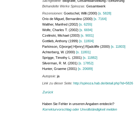
Sachgebiete:
Biografie, Gesamtdarstellung / Einführung
Behandelte Werke Spinozas:
Gesamtwerk
Rezensionen:
Goetschel, Willi (2000)
[s. 5828]
Orio de Miguel, Bernardino (2000)
[s. 7164]
Walther, Manfred (2002)
[s. 6255]
Wolfe, Charles T. (2002)
[s. 6694]
Czelinski, Michael (2003)
[s. 9001]
Gottlieb, Anthony (1999)
[s. 11804]
Parkinson, G[eorge] H[enry] R[adcliffe (2000)
[s. 11803]
Achterberg, W. (2000)
[s. 11801]
Sprigge, Timothy L. (2001)
[s. 11882]
Silverman, R. M. (2001)
[s. 17852]
Hunter, Graeme (2001)
[s. 20689]
Autopsie:
ja
Link zu dieser Seite:
http://spinoza.hab.de/detail.php?id=5826
Zurück
Haben Sie Fehler in unseren Angaben entdeckt?
Korrekturvorschlag oder Unvollständigkeit melden