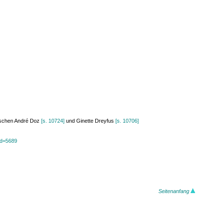
wischen André Doz
[s. 10724]
und Ginette Dreyfus
[s. 10706]
?id=5689
Seitenanfang