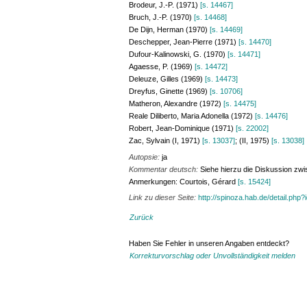
Brodeur, J.-P. (1971)
[s. 14467]
Bruch, J.-P. (1970)
[s. 14468]
De Dijn, Herman (1970)
[s. 14469]
Deschepper, Jean-Pierre (1971)
[s. 14470]
Dufour-Kalinowski, G. (1970)
[s. 14471]
Agaesse, P. (1969)
[s. 14472]
Deleuze, Gilles (1969)
[s. 14473]
Dreyfus, Ginette (1969)
[s. 10706]
Matheron, Alexandre (1972)
[s. 14475]
Reale Diliberto, Maria Adonella (1972)
[s. 14476]
Robert, Jean-Dominique (1971)
[s. 22002]
Zac, Sylvain (I, 1971)
[s. 13037]
; (II, 1975)
[s. 13038]
Autopsie:
ja
Kommentar deutsch:
Siehe hierzu die Diskussion z
Anmerkungen: Courtois, Gérard
[s. 15424]
Link zu dieser Seite:
http://spinoza.hab.de/detail.php
Zurück
Haben Sie Fehler in unseren Angaben entdeckt?
Korrekturvorschlag oder Unvollständigkeit melden