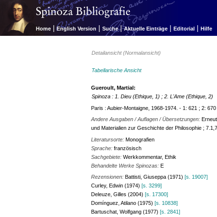
|
|
|
|
|
Home
English Version
Suche
Aktuelle Einträge
Editorial
Hilfe
Detailansicht (Normalansicht)
Tabellarische Ansicht
Gueroult, Martial:
Spinoza : 1. Dieu (Ethique, 1) ; 2. L'Ame (Ethique, 2)
Paris : Aubier-Montaigne, 1968-1974. - 1: 621 ; 2: 670
Andere Ausgaben / Auflagen / Übersetzungen:
Erneut
und Materialien zur Geschichte der Philosophie ; 7.1,7.
Literatursorte:
Monografien
Sprache:
französisch
Sachgebiete:
Werkkommentar, Ethik
Behandelte Werke Spinozas:
E
Rezensionen:
Battisti, Giuseppa (1971)
[s. 19007]
Curley, Edwin (1974)
[s. 3299]
Deleuze, Gilles (2004)
[s. 17300]
Domínguez, Atilano (1975)
[s. 10838]
Bartuschat, Wolfgang (1977)
[s. 2841]