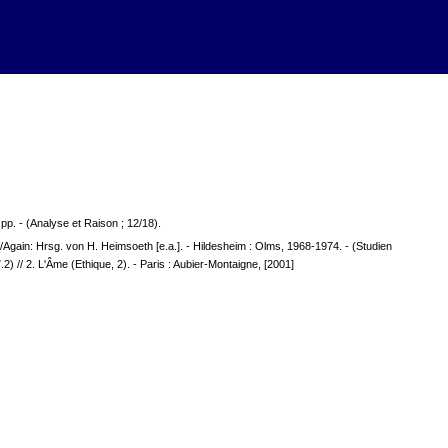
 pp. - (Analyse et Raison ; 12/18).
/Again: Hrsg. von H. Heimsoeth [e.a.]. - Hildesheim : Olms, 1968-1974. - (Studien
2) // 2. L'Âme (Ethique, 2). - Paris : Aubier-Montaigne, [2001]