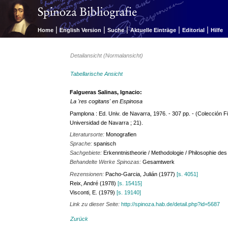
|
|
|
|
|
Home
English Version
Suche
Aktuelle Einträge
Editorial
Hilfe
Detailansicht (Normalansicht)
Tabellarische Ansicht
Falgueras Salinas, Ignacio:
La 'res cogitans' en Espinosa
Pamplona : Ed. Univ. de Navarra, 1976. - 307 pp. - (Colección Fil
Universidad de Navarra ; 21).
Literatursorte:
Monografien
Sprache:
spanisch
Sachgebiete:
Erkenntnistheorie / Methodologie / Philosophie de
Behandelte Werke Spinozas:
Gesamtwerk
Rezensionen:
Pacho-Garcia, Julián (1977)
[s. 4051]
Reix, André (1978)
[s. 15415]
Visconti, E. (1979)
[s. 19140]
Link zu dieser Seite:
http://spinoza.hab.de/detail.php?id=5687
Zurück